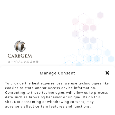
Manage Consent
To provide the best experiences, we use technologies like
Solution
Service
Product
News
About Us
Career
cookies to store and/or access device information.
Consenting to these technologies will allow us to process
Contact
用語集
プライバシーポリシー
data such as browsing behavior or unique IDs on this
site. Not consenting or withdrawing consent, may
情報セキュリティ基本方針
特定商取引法に基づく表記
adversely affect certain features and functions.