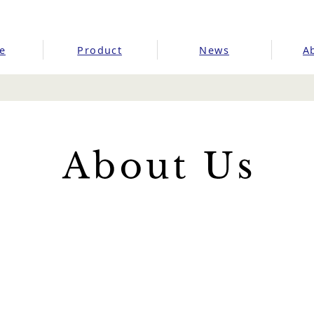
e
Product
News
A