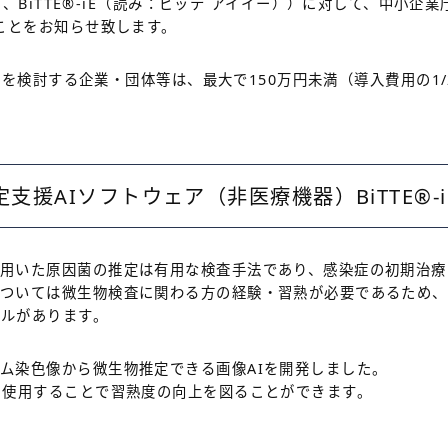
、BiTTE
®
-iE（読み：ビッテ アイイー））に対して、中小企業
たことをお知らせ致します。
導入を検討する企業・団体等は、最大で150万円未満（導入費用の1
支援AIソフトウェア（非医療機器）BiTTE
®
を用いた原因菌の推定は有用な検査手法であり、感染症の初期治療
については微生物検査に関わる方の経験・習熟が必要であるため
ドルがあります。
ム染色像から微生物推定できる画像AIを開発しました。
を使用することで習熟度の向上を図ることができます。