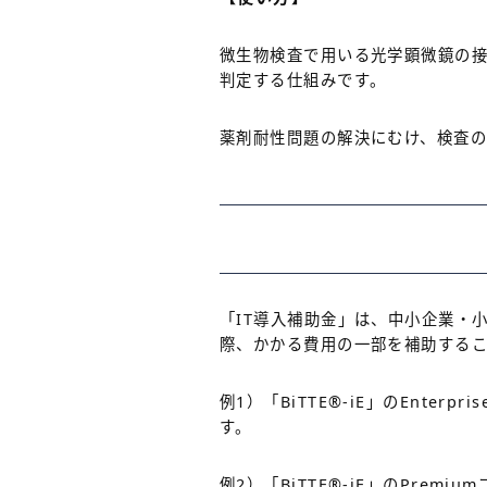
微生物検査で用いる光学顕微鏡の接
判定する仕組みです。
薬剤耐性問題の解決にむけ、検査
「IT導入補助金」は、中小企業・
際、かかる費用の一部を補助する
例1）「BiTTE
®
-iE」のEnter
す。
例2）「BiTTE
®
-iE」のPrem