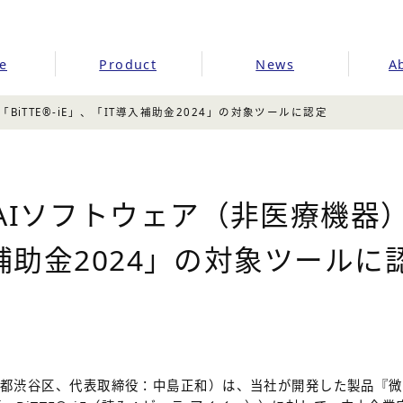
e
Product
News
A
iTTE®-iE」、「IT導入補助金2024」の対象ツールに認定
Iソフトウェア（非医療機器）「B
入補助金2024」の対象ツールに
都渋谷区、代表取締役：中島正和）は、当社が開発した製品『微