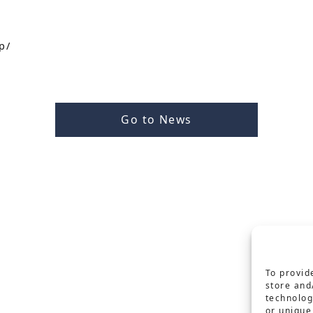
p/
Go to News
To provid
store and
technolog
or unique