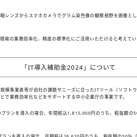
眼レンズからスマホカメラでグラム染色像の観察視野を画像として
の現場の業務効率化、精度の標準化にご活用いただけると考えてい
「IT導入補助金2024」について
小規模事業者等が自社の課題やニーズに合ったITツール（ソフト
ことで業務効率化などをサポートする中小企業庁の事業です。
priseプランを導入の場合、年間税込1,815,000円のうち、税抜
iumプランを導入の場合、月額税込26,620円のうち、税抜額の5