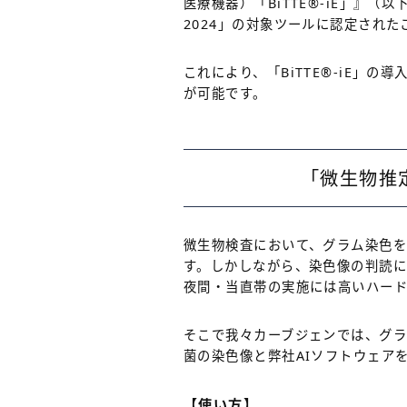
医療機器）「BiTTE
®
-iE」』（以下
2024」の対象ツールに認定され
これにより、「BiTTE
®
-iE」の
が可能です。
「微生物推定
微生物検査において、グラム染色
す。しかしながら、染色像の判読
夜間・当直帯の実施には高いハー
そこで我々カーブジェンでは、グラ
菌の染色像と弊社AIソフトウェア
【使い方】