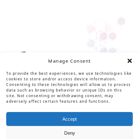
Manage Consent
To provide the best experiences, we use technologies like
cookies to store and/or access device information.
Consenting to these technologies will allow us to process
data such as browsing behavior or unique IDs on this
site. Not consenting or withdrawing consent, may
adversely affect certain features and functions.
Solution
Service
Product
News
About Us
Career
Contact
用語集
プライバシーポリシー
Accept
情報セキュリティ基本方針
特定商取引法に基づく表記
Deny