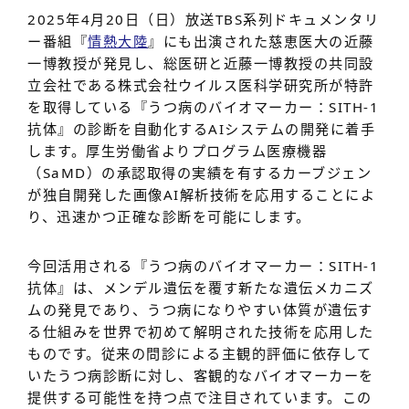
2025年4月20日（日）放送TBS系列ドキュメンタリ
ー番組『
情熱大陸
』にも出演された慈恵医大の近藤
一博教授が発見し、総医研と近藤一博教授の共同設
立会社である株式会社ウイルス医科学研究所が特許
を取得している『うつ病のバイオマーカー：SITH-1
抗体』の診断を自動化するAIシステムの開発に着手
します。厚生労働省よりプログラム医療機器
（SaMD）の承認取得の実績を有するカーブジェン
が独自開発した画像AI解析技術を応用することによ
り、迅速かつ正確な診断を可能にします。
今回活用される『うつ病のバイオマーカー：SITH-1
抗体』は、メンデル遺伝を覆す新たな遺伝メカニズ
ムの発見であり、うつ病になりやすい体質が遺伝す
る仕組みを世界で初めて解明された技術を応用した
ものです。従来の問診による主観的評価に依存して
いたうつ病診断に対し、客観的なバイオマーカーを
提供する可能性を持つ点で注目されています。この