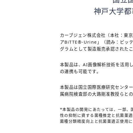
神戸大学都
カーブジェン株式会社（本社：東
アBiTTE
®
-Urine
」（読み：ビッ
グラムとして製造販売承認された
本製品は、AI画像解析技術を活用
の連携も可能です。
本製品は国立国際医療研究センター
属病院検査部の大路剛准教授らと
*本製品の開発にあたっては、一部、
性の抑制に資する菌種推定と抗菌薬適
菌種分類精度向上と抗菌薬適正使用に