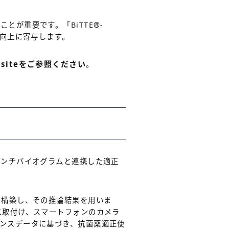
とが重要です。「BiTTE
®
-
度向上に寄与します。
siteをご参照ください
。
アンチバイオグラムと連携した適正
を構築し、その推論結果を用いま
に取付け、スマートフォンのカメラ
ンスデータに基づき、抗菌薬適正使