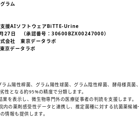
ログラム
AIソフトウェアBiTTE-Urine
27日 （承認番号：30600BZX00247000）
株式会社 東京データラボ
東京データラボ
（グラム陽性桿菌、グラム陽性球菌、グラム陰性桿菌、酵母様真菌
劣性となる約95%の精度で分類します。
定結果を表示し、微生物専門外の医療従事者の判読を支援します。
院内の薬剤感受性データと連携し、推定菌種に対する抗菌薬候補
類の情報も提供します。