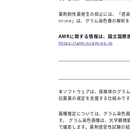
薬剤耐性菌発生の抑止には、「感染
Urine」は、グラム染色像の解
AMRに関する情報は、国立国際医
https://amr.ncgm.go.jp
本ソフトウェアは、尿検体のグラム
抗菌薬の選定を支援する仕組みで
菌種推定については、グラム染色画
す。 グラム染色画像は、光学顕微
で撮影します。薬剤感受性試験の