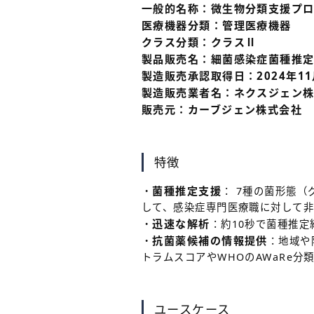
一般的名称：微生物分類支援プ
医療機器分類：管理医療機器
クラス分類：クラスⅡ
製品販売名：細菌感染症菌種推定支援
製造販売承認取得日：2024年11月
製造販売業者名：ネクスジェン
販売元：カーブジェン株式会社 
特徴
菌種推定支援
・
： 7種の菌形態
して、感染症専門医療職に対して非
迅速な解析
・
：約10秒で菌種推
抗菌薬候補の情報提供
・
：地域や
トラムスコアやWHOのAWaRe分
ユースケース