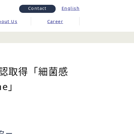
Contact
English
bout Us
Career
承認取得「細菌感
ne」
ター、