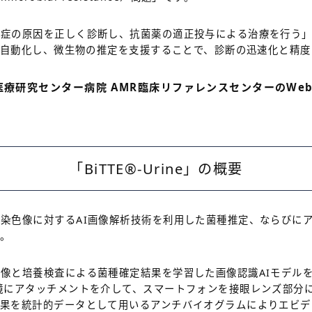
症の原因を正しく診断し、抗菌薬の適正投与による治療を行う」こ
析を自動化し、微生物の推定を支援することで、診断の迅速化と精
療研究センター病院 AMR臨床リファレンスセンターのWeb
「BiTTE
®
-Urine」の概要
染色像に対するAI画像解析技術を利用した菌種推定、ならびに
す。
像と培養検査による菌種確定結果を学習した画像認識AIモデル
鏡にアタッチメントを介して、スマートフォンを接眼レンズ部分
結果を統計的データとして用いるアンチバイオグラムによりエビデ