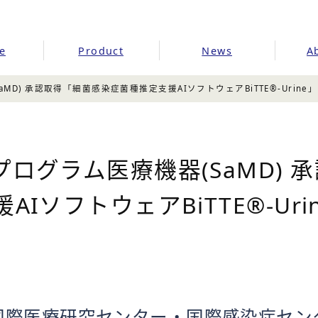
e
Product
News
A
D) 承認取得「細菌感染症菌種推定支援AIソフトウェアBiTTE®-Urine」
ログラム医療機器(SaMD) 
IソフトウェアBiTTE®-Uri
国際医療研究センター・国際感染症セン