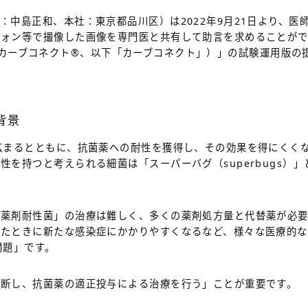
：中島正和、本社：東京都品川区）は2022年9月21日より、医
フォン等で撮像した画像を専門医と共有して助言を求めることが
ct® (カーブコネクト®、以下「カーブコネクト」）」の試験運用
背景
広まるとともに、抗菌薬への耐性を獲得し、その効果を得にくく
性を持つと考えられる細菌は「スーパーバグ（superbugs）
「薬剤耐性菌」の治療は難しく、多くの薬剤処方量と代替薬が必
したときに新たな感染症にかかりやすくなるなど、様々な医療的な
問題」です。
診断し、抗菌薬の適正投与による治療を行う」ことが重要です。