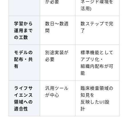
が必要
ネージド環境を
活用)
学習から
数日〜数週
数ステップで完
運用まで
間
了
の工数
モデルの
別途実装が
標準機能として
配布・共
必要
アプリ化・
有
組織内配布が可
能
ライフサ
汎用ツール
臨床検査領域の
イエンス
が中心
知見を
領域への
反映したUI設
適合性
計