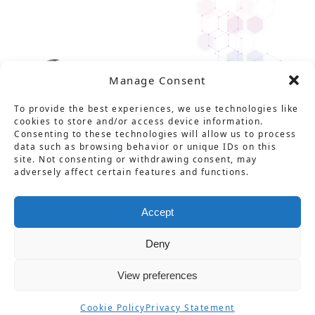
Manage Consent
To provide the best experiences, we use technologies like
cookies to store and/or access device information.
Consenting to these technologies will allow us to process
data such as browsing behavior or unique IDs on this
site. Not consenting or withdrawing consent, may
adversely affect certain features and functions.
Solution
Service
Product
News
About Us
Career
Contact
用語集
プライバシーポリシー
Accept
情報セキュリティ基本方針
特定商取引法に基づく表記
Deny
不正防止対策の基本方針
View preferences
© CarbGeM Inc. All Rights Reserved.
Cookie Policy
Privacy Statement