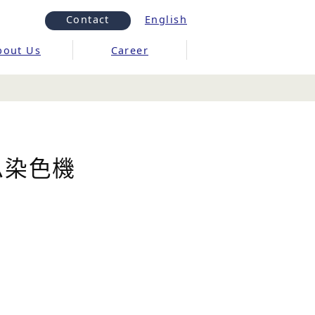
Contact
English
bout Us
Career
ム染色機