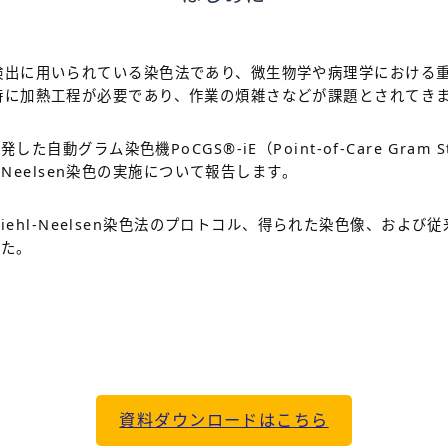
抗酸菌の検出に用いられている染色法であり、微生物学や病理学におけ
は、染色時に加熱工程が必要であり、作業の煩雑さなどが課題とされてき
発した自動グラム染色機PoCGS
®
-iE（Point-of-Care Gr
-Neelsen染色の実施について報告します。
Ziehl-Neelsen染色法のプロトコル、得られた染色像、およ
した。
資料ダウンロードはこちら