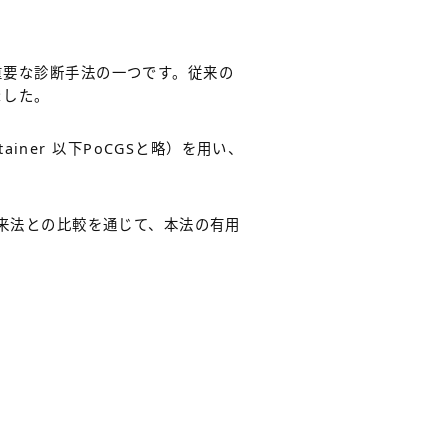
る重要な診断手法の一つです。従来の
ました。
am Stainer 以下PoCGSと略）を用い、
び従来法との比較を通じて、本法の有用