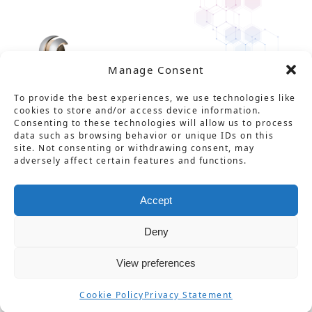
Manage Consent
To provide the best experiences, we use technologies like
cookies to store and/or access device information.
Consenting to these technologies will allow us to process
data such as browsing behavior or unique IDs on this
site. Not consenting or withdrawing consent, may
Solution
Service
Product
News
About Us
Career
adversely affect certain features and functions.
Contact
用語集
プライバシーポリシー
Accept
情報セキュリティ基本方針
特定商取引法に基づく表記
Deny
不正防止対策の基本方針
View preferences
© CarbGeM Inc. All Rights Reserved.
Cookie Policy
Privacy Statement