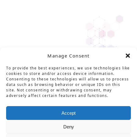
Manage Consent
To provide the best experiences, we use technologies like
cookies to store and/or access device information.
Consenting to these technologies will allow us to process
data such as browsing behavior or unique IDs on this
site. Not consenting or withdrawing consent, may
adversely affect certain features and functions.
Solution
Service
Product
News
About Us
Career
Accept
Contact
用語集
プライバシーポリシー
Deny
情報セキュリティ基本方針
特定商取引法に基づく表記