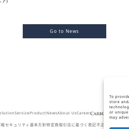
ニア)
Go to News
To provid
store and
technolog
or unique
olution
Service
Product
News
About Us
Career
Conta
may adver
情報セキュリティ基本方針
特定商取引法に基づく表記
不正防止対策の