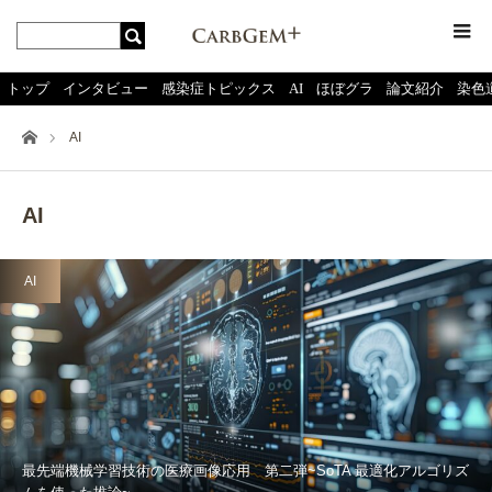
menu
トップ
インタビュー
感染症トピックス
AI
ほぼグラ
論文紹介
染色
ホーム
AI
AI
AI
最先端機械学習技術の医療画像応用 第二弾~SoTA 最適化アルゴリズ