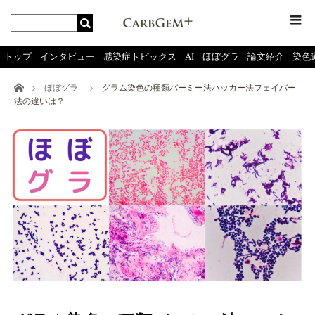
menu
トップ
インタビュー
感染症トピックス
AI
ほぼグラ
論文紹介
染色
ホーム
ほぼグラ
グラム染色の種類バーミー法ハッカー法フェイバー
法の違いは？