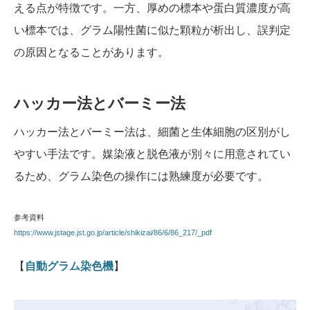
える点が特徴です。一方、厚めの標本や蛋白質濃度が高
い標本では、グラム陽性菌に似た顆粒が析出し、誤判定
の原因となることがあります。
ハッカー法とバーミー法
ハッカー法とバーミー法は、細菌と生体細胞の区別がし
やすい手法です。媒染液と脱色液が別々に用意されてい
るため、グラム染色の操作には熟練度が必要です。
参考資料
https://www.jstage.jst.go.jp/article/shikizai/86/6/86_217/_pdf
【
自動グラム染色機
】