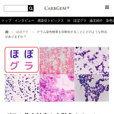
menu
トップ
インタビュー
感染症トピックス
AI
ほぼグラ
論文紹介
染色
ホーム
ほぼグラ
グラム染色検査を自動化することにどのような利点
がありますか？