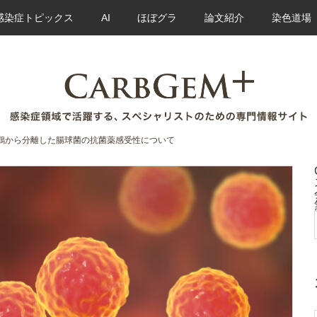
感染症トピックス
AI
ほぼグラ
論文紹介
染色道場
、鶏から分離した腸球菌の抗菌薬感受性について