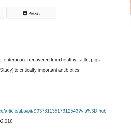
Pocket
nterococci recovered from healthy cattle, pigs
dy) to critically important antibiotics
nce/article/abs/pii/S0378113517312543?via%3Dihub
02.010