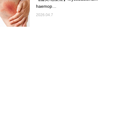
haemop…
2026.04.7