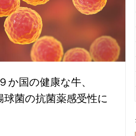
州９か国の健康な牛、
腸球菌の抗菌薬感受性に