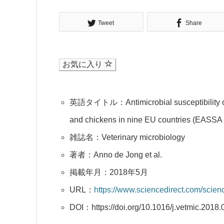
Tweet
Share
お気に入り
英語タイトル：Antimicrobial susceptibility of e
and chickens in nine EU countries (EASSA Stu
雑誌名：Veterinary microbiology
著者：Anno de Jong et al.
掲載年月：2018年5月
URL：
https://www.sciencedirect.com/scie
DOI：https://doi.org/10.1016/j.vetmic.2018.