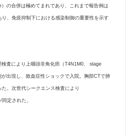
nary Disease）の合併は極めてまれであり、これまで報告例は
あり、免疫抑制下における感染制御の重要性を示す
査により上咽頭非角化癌（T4N1M0、 stage
制が出現し、敗血症性ショックで入院。胸部CTで肺
った。次世代シークエンス検査により
が同定された。