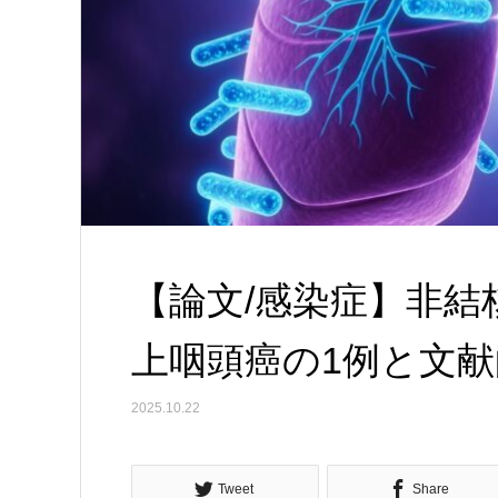
【論文/感染症】非結
上咽頭癌の1例と文献
2025.10.22
Tweet
Share