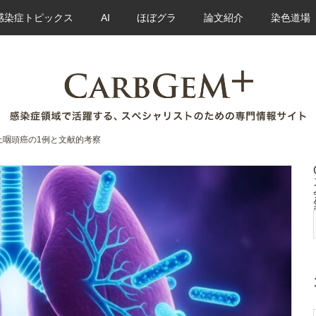
感染症トピックス
AI
ほぼグラ
論文紹介
染色道場
上咽頭癌の1例と文献的考察