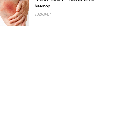
haemop…
2026.04.7