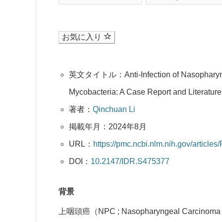
お気に入り
英文タイトル：Anti-Infection of Nasopharyng
Mycobacteria: A Case Report and Literatur
著者：
Qinchuan Li
掲載年月：2024年8月
URL：
https://pmc.ncbi.nlm.nih.gov/articl
DOI：
10.2147/IDR.S475377
背景
上咽頭癌（NPC ; Nasopharyngeal Carcin