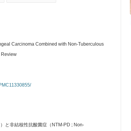
eal Carcinoma Combined with Non-Tuberculous
e Review
es/PMC11330855/
oma ）と非結核性抗酸菌症（NTM-PD ; Non-