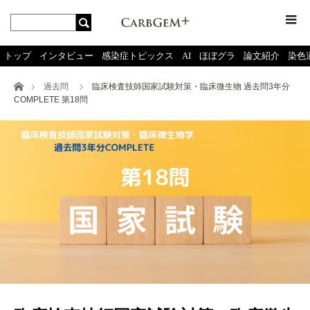
menu
トップ
インタビュー
感染症トピックス
AI
ほぼグラ
論文紹介
染色
ホーム
過去問
臨床検査技師国家試験対策・臨床微生物 過去問3年分
COMPLETE 第18問