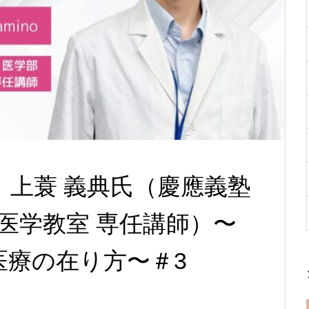
】上蓑 義典氏（慶應義塾
査医学教室 専任講師）〜
医療の在り方〜＃3