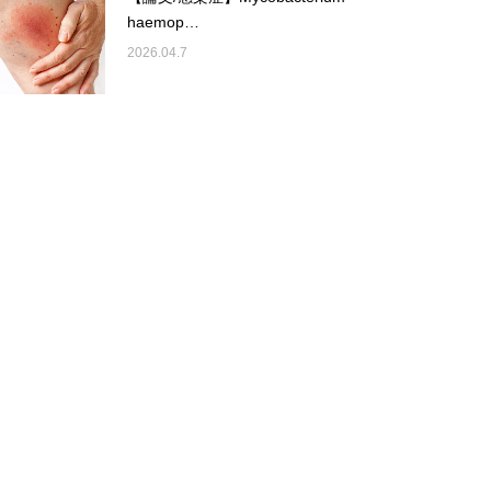
haemop…
2026.04.7