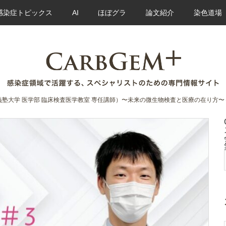
感染症トピックス
AI
ほぼグラ
論文紹介
染色道場
義塾大学 医学部 臨床検査医学教室 専任講師）〜未来の微生物検査と医療の在り方〜