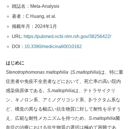
雑誌名：Meta-Analysis
著者：C Huang, et al.
掲載年月：2024年1月
URL:
https://pubmed.ncbi.nlm.nih.gov/38256422/
DOI：
10.3390/medicina60010162
はじめに
Stenotrophomonas maltophilia
(
S.maltophilia
)は、特に重
症患者や免疫不全患者などにおいて、死亡率の高い院内
感染病原体である。
S.maltophilia
は、テトラサイクリ
ン、キノロン系、アミノグリコシド系、β-ラクタム系な
ど、構造の異なる幅広い抗生物質に対して耐性を示すう
え、広範な耐性メカニズムを持つため、
S.maltophilia
菌
血症の治療における抗生物質の選択は極めて困難であ