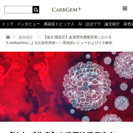
menu
トップ
インタビュー
感染症トピックス
AI
ほぼグラ
論文紹介
染色
ホーム
論文紹介
【論文/感染症】血液悪性腫瘍患者における
S.maltophiliaによる出血性肺炎――系統的レビューおよびメタ解析