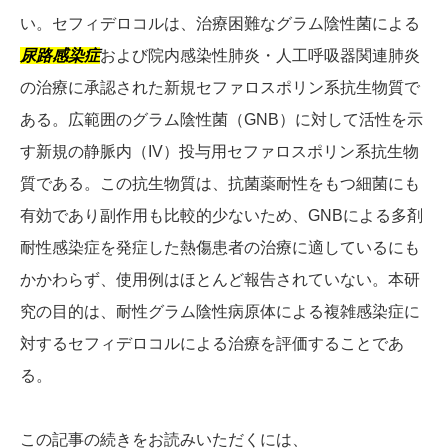
い。セフィデロコルは、治療困難なグラム陰性菌による
尿路感染症
および院内感染性肺炎・人工呼吸器関連肺炎
の治療に承認された新規セファロスポリン系抗生物質で
ある。広範囲のグラム陰性菌（GNB）に対して活性を示
す新規の静脈内（IV）投与用セファロスポリン系抗生物
質である。この抗生物質は、抗菌薬耐性をもつ細菌にも
有効であり副作用も比較的少ないため、GNBによる多剤
耐性感染症を発症した熱傷患者の治療に適しているにも
かかわらず、使用例はほとんど報告されていない。本研
究の目的は、耐性グラム陰性病原体による複雑感染症に
対するセフィデロコルによる治療を評価することであ
る。
この記事の続きをお読みいただくには、