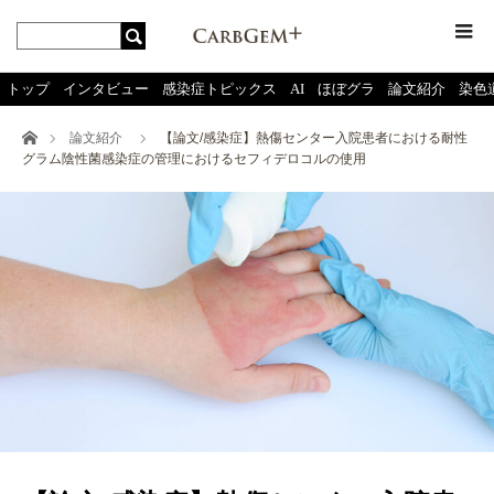
menu
トップ
インタビュー
感染症トピックス
AI
ほぼグラ
論文紹介
染色
ホーム
論文紹介
【論文/感染症】熱傷センター入院患者における耐性
グラム陰性菌感染症の管理におけるセフィデロコルの使用