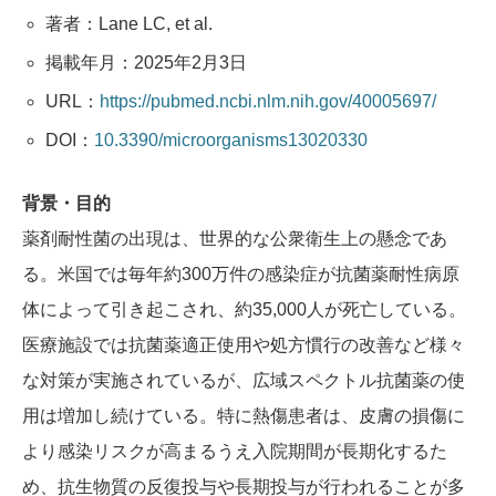
著者：Lane LC, et al.
掲載年月：2025年2月3日
URL：
https://pubmed.ncbi.nlm.nih.gov/40005697/
DOI：
10.3390/microorganisms13020330
背景・目的
薬剤耐性菌の出現は、世界的な公衆衛生上の懸念であ
る。米国では毎年約300万件の感染症が抗菌薬耐性病原
体によって引き起こされ、約35,000人が死亡している。
医療施設では抗菌薬適正使用や処方慣行の改善など様々
な対策が実施されているが、広域スペクトル抗菌薬の使
用は増加し続けている。特に熱傷患者は、皮膚の損傷に
より感染リスクが高まるうえ入院期間が長期化するた
め、抗生物質の反復投与や長期投与が行われることが多