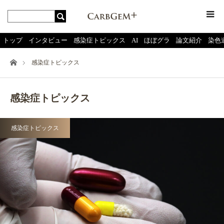
menu
トップ
インタビュー
感染症トピックス
AI
ほぼグラ
論文紹介
染色
ホーム
感染症トピックス
感染症トピックス
感染症トピックス