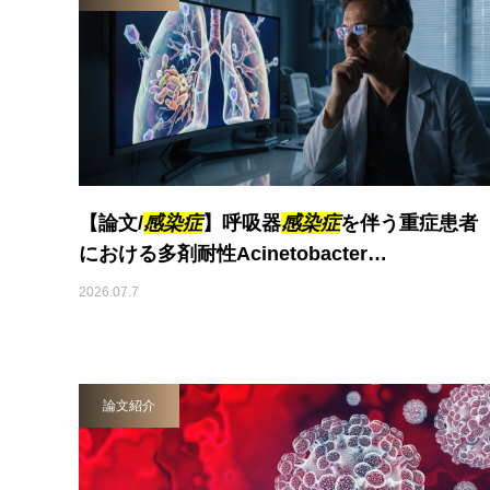
【論文/
感染症
】呼吸器
感染症
を伴う重症患者
における多剤耐性Acinetobacter…
2026.07.7
論文紹介