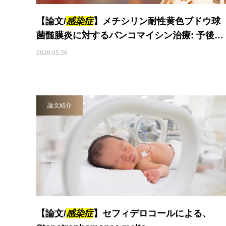
【論文/
感染症
】メチシリン耐性黄色ブドウ球
菌髄膜炎に対するバンコマイシン治療: 予後…
2026.05.26
論文紹介
【論文/
感染症
】セフィデロコールによる、