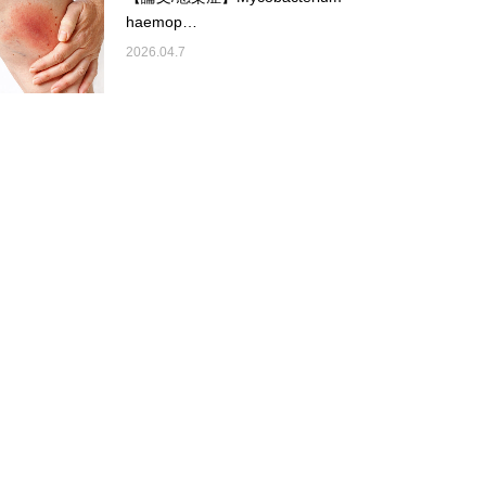
haemop…
2026.04.7