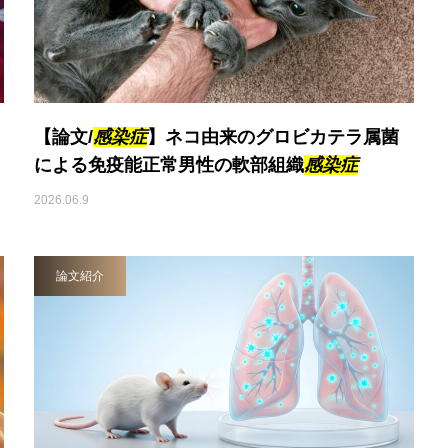
【論文/
感染症
】ネコ由来のグロビカテラ属菌
による免疫能正常男性の軟部組織
感染症
2026.06.9
論文紹介