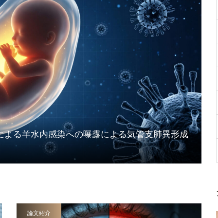
による羊水内感染への曝露による気管支肺異形成
論文紹介