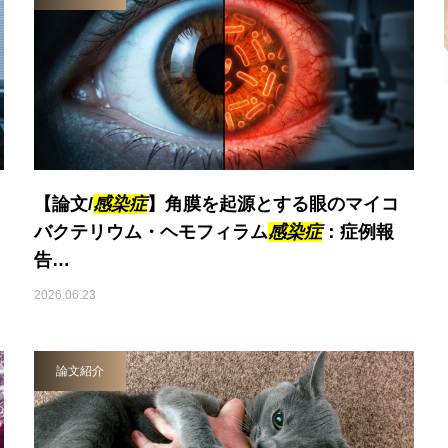
【論文/
感染症
】角膜を起源とする眼のマイコ
バクテリウム・ヘモフィラム
感染症
：症例報
告…
2026.06.23
論文紹介