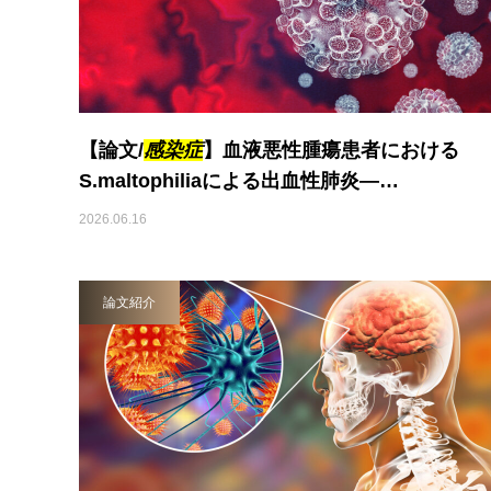
【論文/
感染症
】血液悪性腫瘍患者における
S.maltophiliaによる出血性肺炎―…
2026.06.16
論文紹介