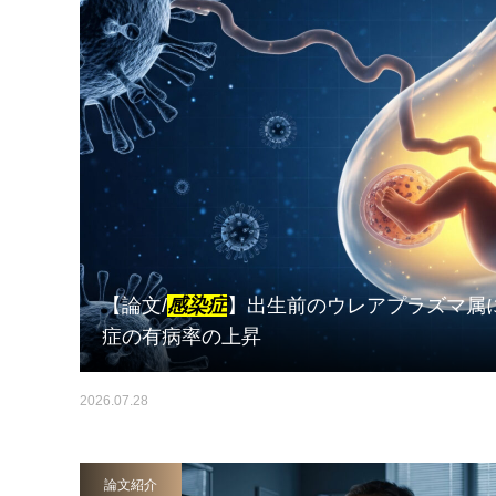
【論文/
感染症
】出生前のウレアプラズマ属
症の有病率の上昇
2026.07.28
論文紹介