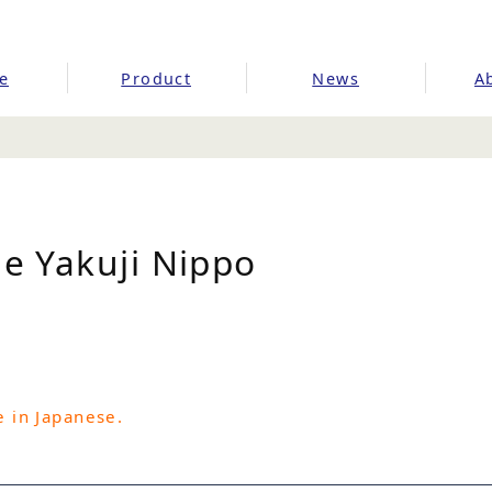
e
Product
News
A
he Yakuji Nippo
e in Japanese.